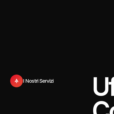
Uf
I Nostri Servizi
C