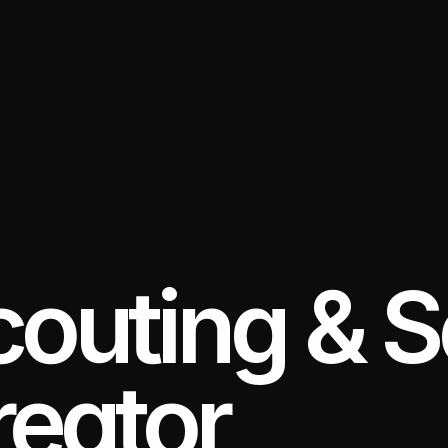
outing & S
reator