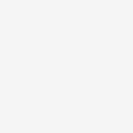
Torna indietro
Definiamo messaggi e materiali per 
comunicare in modo professionale: press 
kit, company profile e presentazioni per 
media e partner.
Cosa include
Key message e posizionamento
Press kit e materiali brand
Media kit e presentazioni
Linee guida comunicazione
Supporto lancio prodotto/servizio