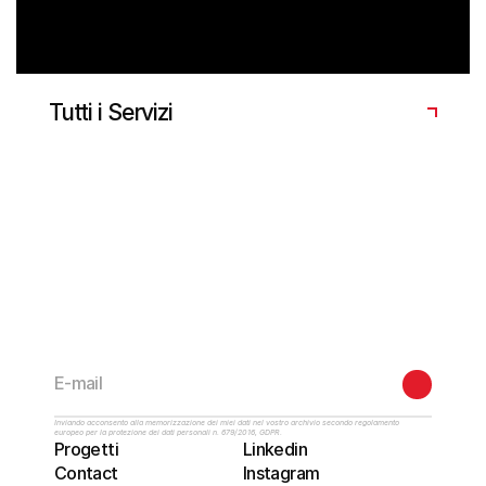
Automazioni AI per processi ripetitivi: report,
contenuti, sintesi, tagging e workflow operativi.
Tutti i Servizi
®
Inviando acconsento alla memorizzazione dei miei dati nel vostro archivio secondo regolamento 
europeo per la protezione dei dati personali n. 679/2016, GDPR.
Progetti
Linkedin
Contact
Instagram